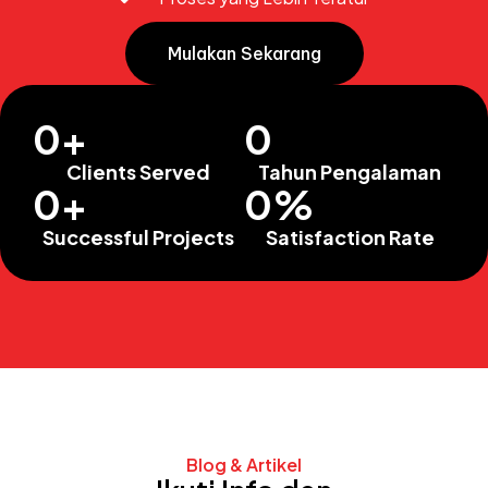
Mulakan Sekarang
0
+
0
Clients Served
Tahun Pengalaman
0
+
0
%
Successful Projects
Satisfaction Rate
Blog & Artikel