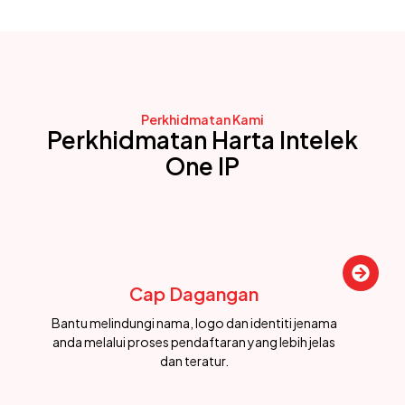
Perkhidmatan Kami
Perkhidmatan Harta Intelek
One IP
Cap Dagangan
Bantu melindungi nama, logo dan identiti jenama
anda melalui proses pendaftaran yang lebih jelas
dan teratur.