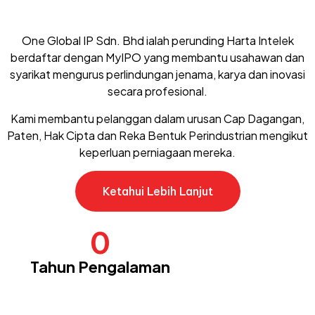
One Global IP Sdn. Bhd ialah perunding Harta Intelek
berdaftar dengan MyIPO yang membantu usahawan dan
syarikat mengurus perlindungan jenama, karya dan inovasi
secara profesional.
Kami membantu pelanggan dalam urusan Cap Dagangan,
Paten, Hak Cipta dan Reka Bentuk Perindustrian mengikut
keperluan perniagaan mereka.
Ketahui Lebih Lanjut
0
Tahun Pengalaman