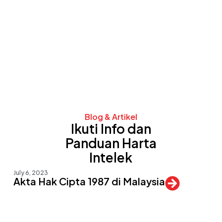
Blog & Artikel
Ikuti Info dan
Panduan Harta
Intelek
July 6, 2023
Akta Hak Cipta 1987 di Malaysia