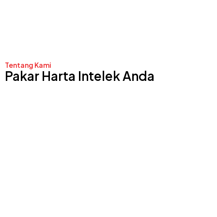
Tentang Kami
Pakar Harta Intelek Anda