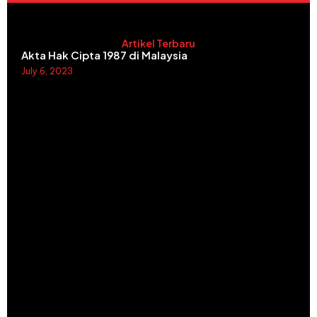
Artikel Terbaru
Akta Hak Cipta 1987 di Malaysia
July 6, 2023
Read More »
T
P
P
P
B
U
M
J
R
K
C
D
T
d